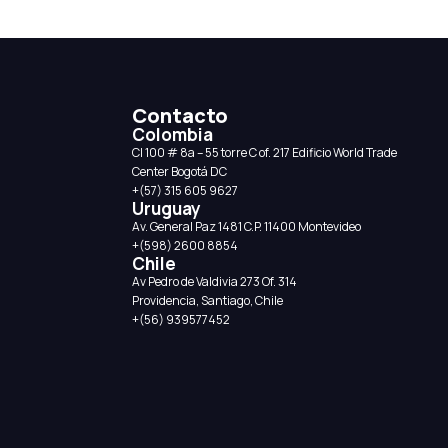
Contacto
Colombia
CI 100 # 8a – 55 torre C of. 217 Edificio World Trade
Center Bogotá DC
+(57) 315 605 9627
Uruguay
Av. General Paz 1481 C.P. 11400 Montevideo
+(598) 2600 8854
Chile
Av Pedro de Valdivia 273 Of. 314
Providencia, Santiago, Chile
+(56) 939577452‬