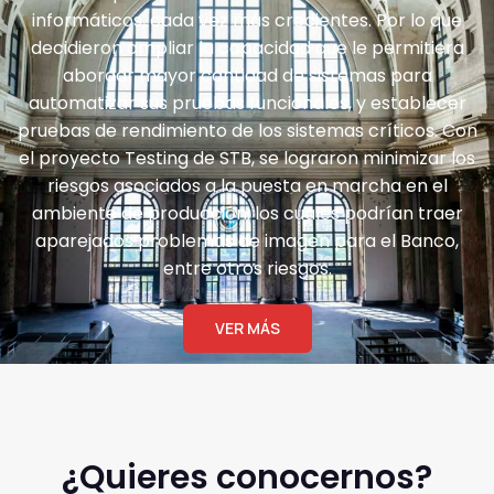
informáticos, cada vez más crecientes. Por lo que
decidieron ampliar la capacidad que le permitiera
abordar mayor cantidad de sistemas para
automatizar sus pruebas funcionales, y establecer
pruebas de rendimiento de los sistemas críticos. Con
el proyecto Testing de STB, se lograron minimizar los
riesgos asociados a la puesta en marcha en el
ambiente de producción, los cuales podrían traer
aparejados problemas de imagen para el Banco,
entre otros riesgos.
VER MÁS
¿Quieres conocernos?