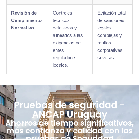
Revisión de
Controles
Evitación total
Cumplimiento
técnicos
de sanciones
Normativo
detallados y
legales
alineados a las
complejas y
exigencias de
multas
entes
corporativas
reguladores
severas.
locales.
Pruebas de seguridad -
ANCAP Uruguay
Ahorros de tiempo significativos,
más confianza y calidad con las
pruebas de Seguridad