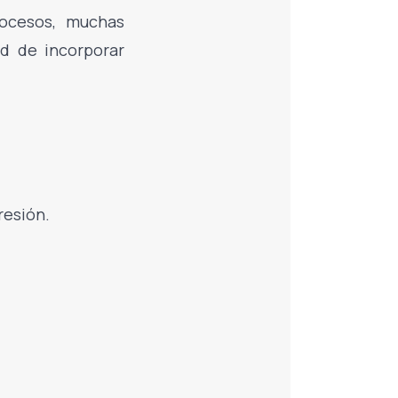
rocesos, muchas
ad de incorporar
resión.