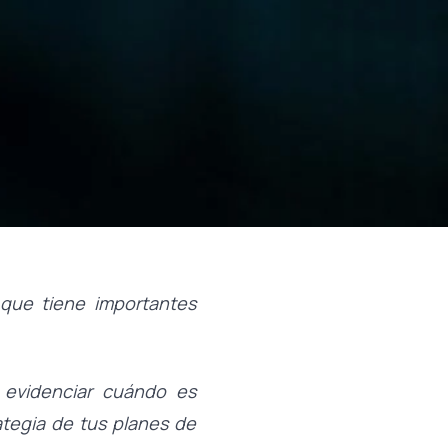
que tiene importantes
 evidenciar cuándo es
ategia de tus planes de