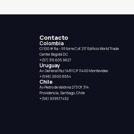
Contacto
Colombia
CI 100 # 8a – 55 torre C of. 217 Edificio World Trade
Center Bogotá DC
+(57) 315 605 9627
Uruguay
Av. General Paz 1481 C.P. 11400 Montevideo
+(598) 2600 8854
Chile
Av Pedro de Valdivia 273 Of. 314
Providencia, Santiago, Chile
+(56) 939577452‬