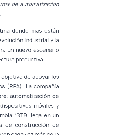
orma de automatización
.
atina donde más están
olución industrial y la
ara un nuevo escenario
ectura productiva.
 objetivo de apoyar los
os (RPA). La compañía
are: automatización de
dispositivos móviles y
mbia “STB llega en un
s de construcción de
eren cada vez más de la